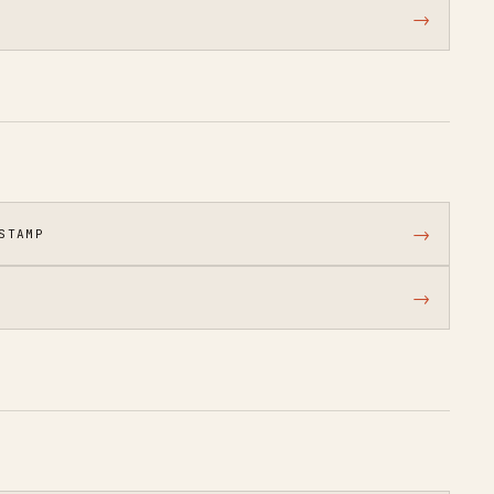
→
→
STAMP
→