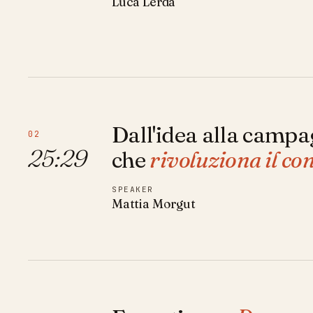
Luca Lerda
Dall'idea alla campag
02
25:29
che
rivoluziona il co
SPEAKER
Mattia Morgut