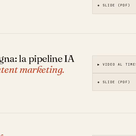
◈ SLIDE (PDF)
na: la pipeline IA
▶ VIDEO AL TIME
ntent marketing.
◈ SLIDE (PDF)