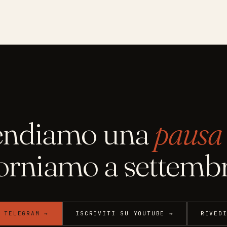
endiamo una
pausa 
orniamo a settembr
 TELEGRAM →
ISCRIVITI SU YOUTUBE →
RIVED