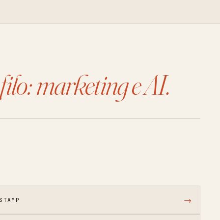
filo: marketing e AI.
→
STAMP