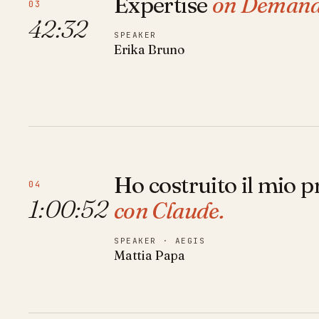
Expertise
on Demand
03
42:32
SPEAKER
Erika Bruno
Ho costruito il mio
04
1:00:52
con Claude.
SPEAKER · AEGIS
Mattia Papa