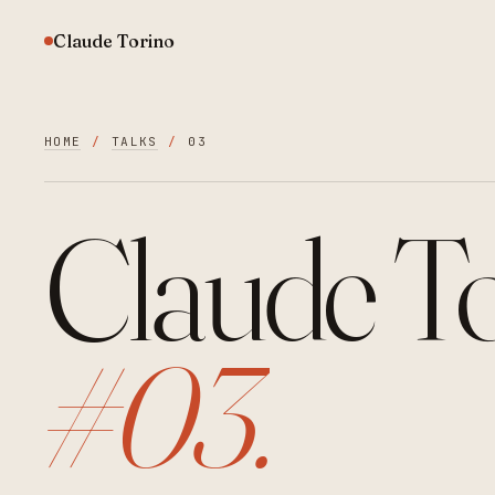
Claude Torino
HOME
/
TALKS
/
03
Claude T
#03.