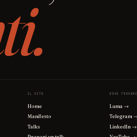
ti.
IL SITO
DOVE TROVAR
Home
Luma →
Manifesto
Telegram 
Talks
LinkedIn →
Proponi un talk
YouTube →